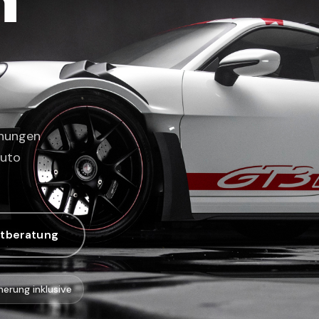
n
chungen
Auto
stberatung
herung inklusive