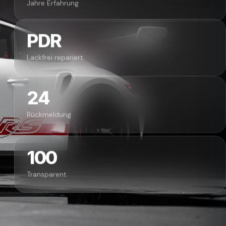
Jahre Erfahrung
PDR
Lackfrei repariert
24
Rückmeldung
100
Transparent