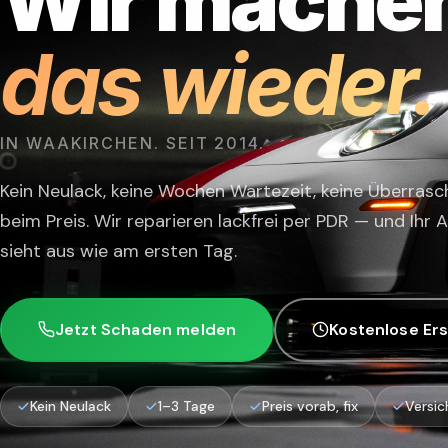
Wir mache
das wieder.
IN WAAKIRCHEN. SEIT 2014.
Kein Neulack, keine Wochen Wartezeit, keine Überras
beim Preis. Wir reparieren lackfrei per PDR — und Ihr 
sieht aus wie am ersten Tag.
Jetzt Schaden melden
Kostenlose Er
Kein Neulack
1–3 Tage
Preis vorab, fix
Versic